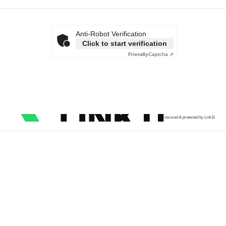
Anti-Robot Verification
Click to start verification
Friendly
Captcha ⇗
secured & protected by Link11