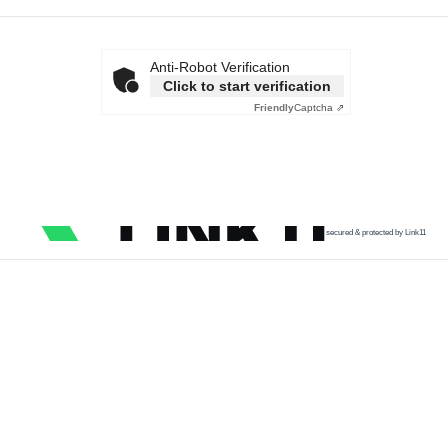
Anti-Robot Verification
Click to start verification
Friendly
Captcha ⇗
secured & protected by Link11