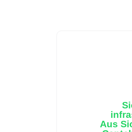
Si
infr
Aus Si