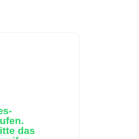
es-
rufen.
itte das