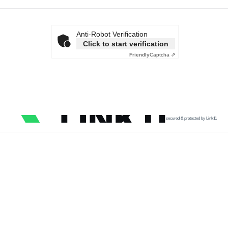
Anti-Robot Verification
Click to start verification
Friendly
Captcha ⇗
secured & protected by Link11