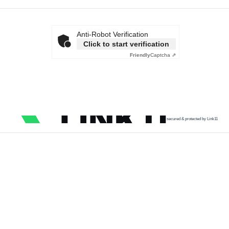
Anti-Robot Verification
Click to start verification
Friendly
Captcha ⇗
secured & protected by Link11